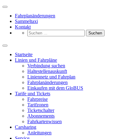
Zum
Inhalt
Fahrplanänderungen
springen
Sammeltaxi
Kontakt
Suchen
nach:
Startseite
Linien und Fahrpläne
Verbindung suchen
Haltestellenauskunft
Liniennetz und Fahrplan
Fahrplanänderungen
Einkaufen mit dem GloBUS
Tarife und Tickets
Fahrpreise
Tarifzonen
Ticketschalter
Abonnements
Fahrkartenwissen
Carsharing
Anleitungen
Service