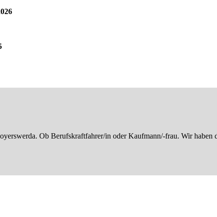
2026
5
erswerda. Ob Berufskraftfahrer/in oder Kaufmann/-frau. Wir haben de