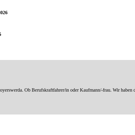
2026
5
erswerda. Ob Berufskraftfahrer/in oder Kaufmann/-frau. Wir haben de