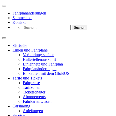
Zum
Inhalt
Fahrplanänderungen
springen
Sammeltaxi
Kontakt
Suchen
nach:
Startseite
Linien und Fahrpläne
Verbindung suchen
Haltestellenauskunft
Liniennetz und Fahrplan
Fahrplanänderungen
Einkaufen mit dem GloBUS
Tarife und Tickets
Fahrpreise
Tarifzonen
Ticketschalter
Abonnements
Fahrkartenwissen
Carsharing
Anleitungen
Service