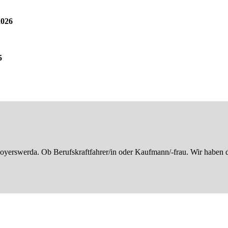
2026
5
erswerda. Ob Berufskraftfahrer/in oder Kaufmann/-frau. Wir haben de