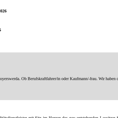
2026
5
erswerda. Ob Berufskraftfahrer/in oder Kaufmann/-frau. Wir haben de
tätsdienstleister mit Sitz im Herzen des neu entstehenden Lausitzer