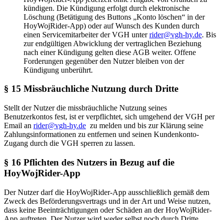
kündigen. Die Kündigung erfolgt durch elektronische
Löschung (Betätigung des Buttons „Konto löschen“ in der
HoyWojRider-App) oder auf Wunsch des Kunden durch
einen Servicemitarbeiter der VGH unter
rider@vgh-hy.de
. Bis
zur endgültigen Abwicklung der vertraglichen Beziehung
nach einer Kündigung gelten diese AGB weiter. Offene
Forderungen gegenüber den Nutzer bleiben von der
Kündigung unberührt.
§ ​15 Missbräuchliche Nutzung durch Dritte
Stellt der Nutzer die missbräuchliche Nutzung seines
Benutzerkontos fest, ist er verpflichtet, sich umgehend der VGH per
Email an
rider@vgh-hy.de
zu melden und bis zur Klärung seine
Zahlungsinformationen zu entfernen und seinen Kundenkonto-
Zugang durch die VGH sperren zu lassen.
§ 16 Pflichten des Nutzers in Bezug auf die
HoyWojRider-App
Der Nutzer darf die HoyWojRider-App ausschließlich gemäß dem
Zweck des Beförderungsvertrags und in der Art und Weise nutzen,
dass keine Beeinträchtigungen oder Schäden an der HoyWojRider-
App auftreten. Der Nutzer wird weder selbst noch durch Dritte