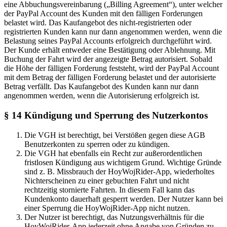
eine Abbuchungsvereinbarung („Billing Agreement“), unter welcher
der PayPal Account des Kunden mit den fälligen Forderungen
belastet wird. Das Kaufangebot des nicht-registrierten oder
registrierten Kunden kann nur dann angenommen werden, wenn die
Belastung seines PayPal Accounts erfolgreich durchgeführt wird.
Der Kunde erhält entweder eine Bestätigung oder Ablehnung. Mit
Buchung der Fahrt wird der angezeigte Betrag autorisiert. Sobald
die Höhe der fälligen Forderung feststeht, wird der PayPal Account
mit dem Betrag der fälligen Forderung belastet und der autorisierte
Betrag verfällt. Das Kaufangebot des Kunden kann nur dann
angenommen werden, wenn die Autorisierung erfolgreich ist.
§ 14 Kündigung und Sperrung des Nutzerkontos
Die VGH ist berechtigt, bei Verstößen gegen diese AGB
Benutzerkonten zu sperren oder zu kündigen.
Die VGH hat ebenfalls ein Recht zur außerordentlichen
fristlosen Kündigung aus wichtigem Grund. Wichtige Gründe
sind z. B. Missbrauch der HoyWojRider-App, wiederholtes
Nichterscheinen zu einer gebuchten Fahrt und nicht
rechtzeitig stornierte Fahrten. In diesem Fall kann das
Kundenkonto dauerhaft gesperrt werden. Der Nutzer kann bei
einer Sperrung die HoyWojRider-App nicht nutzen.
Der Nutzer ist berechtigt, das Nutzungsverhältnis für die
HoyWojRider-App jederzeit ohne Angabe von Gründen zu