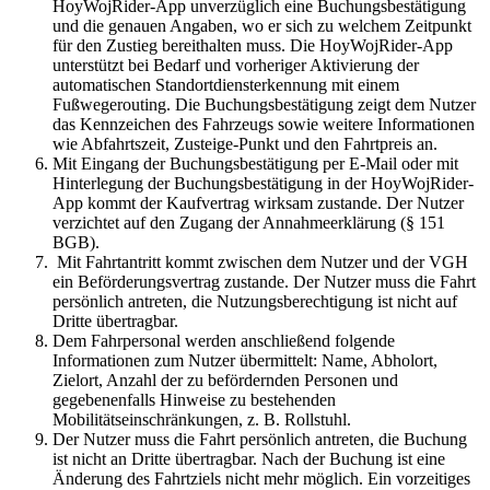
HoyWojRider-App unverzüglich eine Buchungsbestätigung
und die genauen Angaben, wo er sich zu welchem Zeitpunkt
für den Zustieg bereithalten muss. Die HoyWojRider-App
unterstützt bei Bedarf und vorheriger Aktivierung der
automatischen Standortdiensterkennung mit einem
Fußwegerouting. Die Buchungsbestätigung zeigt dem Nutzer
das Kennzeichen des Fahrzeugs sowie weitere Informationen
wie Abfahrtszeit, Zusteige-Punkt und den Fahrtpreis an.
Mit Eingang der Buchungsbestätigung per E-Mail oder mit
Hinterlegung der Buchungsbestätigung in der HoyWojRider-
App kommt der Kaufvertrag wirksam zustande. Der Nutzer
verzichtet auf den Zugang der Annahmeerklärung (§ 151
BGB).
Mit Fahrtantritt kommt zwischen dem Nutzer und der VGH
ein Beförderungsvertrag zustande. Der Nutzer muss die Fahrt
persönlich antreten, die Nutzungsberechtigung ist nicht auf
Dritte übertragbar.
Dem Fahrpersonal werden anschließend folgende
Informationen zum Nutzer übermittelt: Name, Abholort,
Zielort, Anzahl der zu befördernden Personen und
gegebenenfalls Hinweise zu bestehenden
Mobilitätseinschränkungen, z. B. Rollstuhl.
Der Nutzer muss die Fahrt persönlich antreten, die Buchung
ist nicht an Dritte übertragbar. Nach der Buchung ist eine
Änderung des Fahrtziels nicht mehr möglich. Ein vorzeitiges