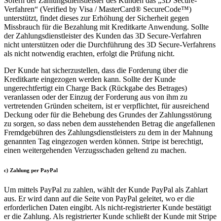
Sofern der Zahlungsdienstleister des Kunden das „3D Secure-
Verfahren“ (Verified by Visa / MasterCard® SecureCode™)
unterstützt, findet dieses zur Erhöhung der Sicherheit gegen
Missbrauch für die Bezahlung mit Kreditkarte Anwendung. Sollte
der Zahlungsdienstleister des Kunden das 3D Secure-Verfahren
nicht unterstützen oder die Durchführung des 3D Secure-Verfahrens
als nicht notwendig erachten, erfolgt die Prüfung nicht.
Der Kunde hat sicherzustellen, dass die Forderung über die
Kreditkarte eingezogen werden kann. Sollte der Kunde
ungerechtfertigt ein Charge Back (Rückgabe des Betrages)
veranlassen oder der Einzug der Forderung aus von ihm zu
vertretenden Gründen scheitern, ist er verpflichtet, für ausreichend
Deckung oder für die Behebung des Grundes der Zahlungsstörung
zu sorgen, so dass neben dem ausstehenden Betrag die angefallenen
Fremdgebühren des Zahlungsdienstleisters zu dem in der Mahnung
genannten Tag eingezogen werden können. Stripe ist berechtigt,
einen weitergehenden Verzugsschaden geltend zu machen.
c) Zahlung per
PayPal
Um mittels PayPal zu zahlen, wählt der Kunde PayPal als Zahlart
aus. Er wird dann auf die Seite von PayPal geleitet, wo er die
erforderlichen Daten eingibt. Als nicht-registrierter Kunde bestätigt
er die Zahlung. Als registrierter Kunde schließt der Kunde mit Stripe