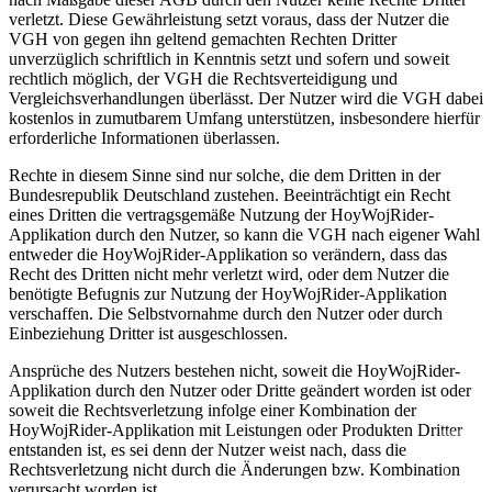
verletzt. Diese Gewährleistung setzt voraus, dass der Nutzer die
VGH von gegen ihn geltend gemachten Rechten Dritter
unverzüglich schriftlich in Kenntnis setzt und sofern und soweit
rechtlich möglich, der VGH die Rechtsverteidigung und
Vergleichsverhandlungen überlässt. Der Nutzer wird die VGH dabei
kostenlos in zumutbarem Umfang unterstützen, insbesondere hierfür
erforderliche Informationen überlassen.
Rechte in diesem Sinne sind nur solche, die dem Dritten in der
Bundesrepublik Deutschland zustehen. Beeinträchtigt ein Recht
eines Dritten die vertragsgemäße Nutzung der HoyWojRider-
Applikation durch den Nutzer, so kann die VGH nach eigener Wahl
entweder die HoyWojRider-Applikation so verändern, dass das
Recht des Dritten nicht mehr verletzt wird, oder dem Nutzer die
benötigte Befugnis zur Nutzung der HoyWojRider-Applikation
verschaffen. Die Selbstvornahme durch den Nutzer oder durch
Einbeziehung Dritter ist ausgeschlossen.
Ansprüche des Nutzers bestehen nicht, soweit die HoyWojRider-
Applikation durch den Nutzer oder Dritte geändert worden ist oder
soweit die Rechtsverletzung infolge einer Kombination der
HoyWojRider-Applikation mit Leistungen oder Produkten Dritter
entstanden ist, es sei denn der Nutzer weist nach, dass die
Rechtsverletzung nicht durch die Änderungen bzw. Kombination
verursacht worden ist.