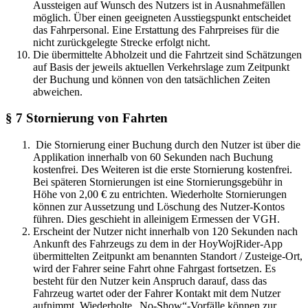
Aussteigen auf Wunsch des Nutzers ist in Ausnahmefällen
möglich. Über einen geeigneten Ausstiegspunkt entscheidet
das Fahrpersonal. Eine Erstattung des Fahrpreises für die
nicht zurückgelegte Strecke erfolgt nicht.
Die übermittelte Abholzeit und die Fahrtzeit sind Schätzungen
auf Basis der jeweils aktuellen Verkehrslage zum Zeitpunkt
der Buchung und können von den tatsächlichen Zeiten
abweichen.
§ 7 Stornierung ​von Fahrten
Die Stornierung einer Buchung durch den Nutzer ist über die
Applikation innerhalb von 60 Sekunden nach Buchung
kostenfrei. Des Weiteren ist die erste Stornierung kostenfrei.
Bei späteren Stornierungen ist eine Stornierungsgebühr in
Höhe von 2,00 € zu entrichten. Wiederholte Stornierungen
können zur Aussetzung und Löschung des Nutzer-Kontos
führen. Dies geschieht in alleinigem Ermessen der VGH.
Erscheint der Nutzer nicht innerhalb von 120 Sekunden nach
Ankunft des Fahrzeugs zu dem in der HoyWojRider-App
übermittelten Zeitpunkt am benannten Standort / Zusteige-Ort,
wird der Fahrer seine Fahrt ohne Fahrgast fortsetzen. Es
besteht für den Nutzer kein Anspruch darauf, dass das
Fahrzeug wartet oder der Fahrer Kontakt mit dem Nutzer
aufnimmt. Wiederholte „No-Show“-Vorfälle können zur