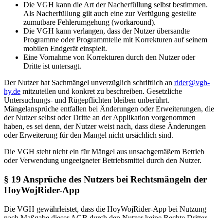
Die VGH kann die Art der Nacherfüllung selbst bestimmen.
Als Nacherfüllung gilt auch eine zur Verfügung gestellte
zumutbare Fehlerumgehung (workaround).
Die VGH kann verlangen, dass der Nutzer übersandte
Programme oder Programmteile mit Korrekturen auf seinem
mobilen Endgerät einspielt.
Eine Vornahme von Korrekturen durch den Nutzer oder
Dritte ist untersagt.
Der Nutzer hat Sachmängel unverzüglich schriftlich an
rider@vgh-
hy.de
mitzuteilen und konkret zu beschreiben. Gesetzliche
Untersuchungs- und Rügepflichten bleiben unberührt.
Mängelansprüche entfallen bei Änderungen oder Erweiterungen, die
der Nutzer selbst oder Dritte an der Applikation vorgenommen
haben, es sei denn, der Nutzer weist nach, dass diese Änderungen
oder Erweiterung für den Mangel nicht ursächlich sind.
Die VGH steht nicht ein für Mängel aus unsachgemäßem Betrieb
oder Verwendung ungeeigneter Betriebsmittel durch den Nutzer.
§ 19 Ansprüche des Nutzers bei Rechtsmängeln der
HoyWojRider-App
Die VGH gewährleistet, dass die HoyWojRider-App bei Nutzung
nach Maßgabe dieser AGB durch den Nutzer keine Rechte Dritter