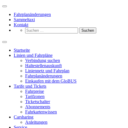
Zum
Inhalt
Fahrplanänderungen
springen
Sammeltaxi
Kontakt
Suchen
nach:
Startseite
Linien und Fahrpläne
Verbindung suchen
Haltestellenauskunft
Liniennetz und Fahrplan
Fahrplanänderungen
Einkaufen mit dem GloBUS
Tarife und Tickets
Fahrpreise
Tarifzonen
Ticketschalter
Abonnements
Fahrkartenwissen
Carsharing
Anleitungen
Service