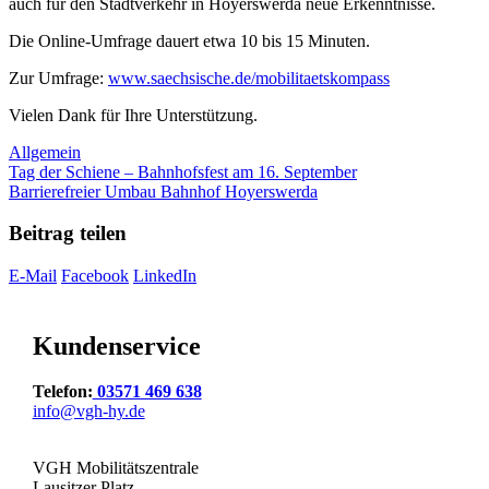
auch für den Stadtverkehr in Hoyerswerda neue Erkenntnisse.
Die Online-Umfrage dauert etwa 10 bis 15 Minuten.
Zur Umfrage:
www.saechsische.de/mobilitaetskompass
Vielen Dank für Ihre Unterstützung.
Kategorien
Allgemein
Tag der Schiene – Bahnhofsfest am 16. September
Barrierefreier Umbau Bahnhof Hoyerswerda
Beitrag teilen
E-Mail
Facebook
LinkedIn
Kundenservice
Telefon:
03571 469 638
info@vgh-hy.de
VGH Mobilitätszentrale
Lausitzer Platz